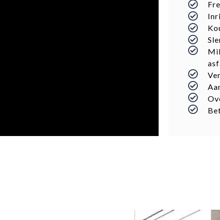
Fre
Inr
Kou
Sl
Mil
asf
Ve
Aan
Ove
Be