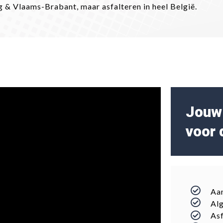
mburg & Vlaams-Brabant, maar asfalteren in heel België.
Jouw 
voor 
Aan
Alg
Asf