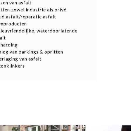
zen van asfalt
itten zowel industrie als privé
d asfalt/reparatie asfalt
emproducten
ieuvriendelijke, waterdoorlatende
alt
rharding
leg van parkings & opritten
rlaging van asfalt
tonklinkers