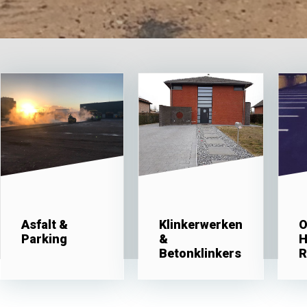
Asfalt &
Klinkerwerken
O
Parking
&
He
Betonklinkers
R