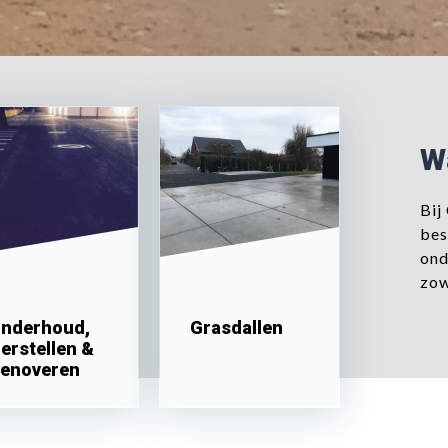
W
Bij
bes
ond
zow
nderhoud,
Grasdallen
rstellen & ​​​​​​​
enoveren