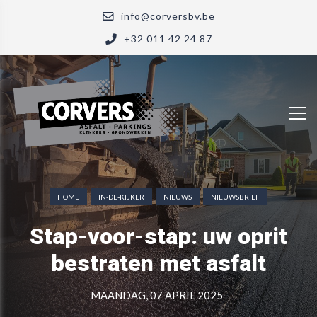
info@corversbv.be
+32 011 42 24 87
HOME
IN-DE-KIJKER
NIEUWS
NIEUWSBRIEF
Stap-voor-stap: uw oprit
bestraten met asfalt
MAANDAG, 07 APRIL 2025