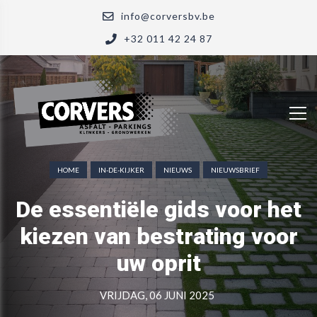
info@corversbv.be
+32 011 42 24 87
HOME
IN-DE-KIJKER
NIEUWS
NIEUWSBRIEF
De essentiële gids voor het
kiezen van bestrating voor
uw oprit
VRIJDAG, 06 JUNI 2025