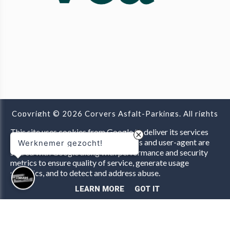
Copyright © 2026 Corvers Asfalt-Parkings. All rights
reserved. |
Privacy & Cookies
|
UP-TO-DATE
This site uses cookies from Google to deliver its services
WebDesign
and to analyze traffic. Your IP address and user-agent are
Werknemer gezocht!
shared with Google along with performance and security
metrics to ensure quality of service, generate usage
statistics, and to detect and address abuse.
LEARN MORE
GOT IT