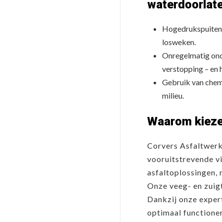
waterdoorlate
Hogedrukspuiten: 
losweken.
Onregelmatig ond
verstopping – en h
Gebruik van chemi
milieu.
Waarom kieze
Corvers Asfaltwerk
vooruitstrevende vi
asfaltoplossingen, 
Onze veeg- en zuig
Dankzij onze expert
optimaal functione