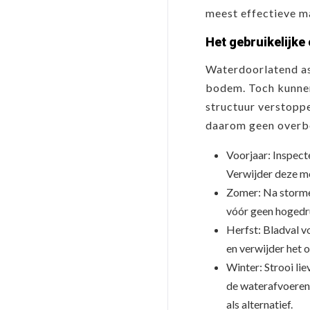
meest effectieve m
Het gebruikelijk
Waterdoorlatend asf
bodem. Toch kunnen 
structuur verstopp
daarom geen overb
Voorjaar: Inspect
Verwijder deze me
Zomer: Na stormen
vóór geen hogedru
Herfst: Bladval v
en verwijder het 
Winter: Strooi li
de waterafvoerend
als alternatief.