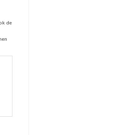
ook de
nnen