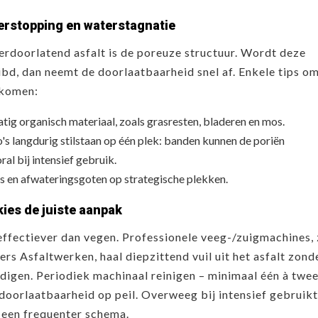
rstopping en waterstagnatie
erdoorlatend asfalt is de poreuze structuur. Wordt deze
ibd, dan neemt de doorlaatbaarheid snel af. Enkele tips o
rkomen:
tig organisch materiaal, zoals grasresten, bladeren en mos.
s langdurig stilstaan ​​op één plek: banden kunnen de poriën
al bij intensief gebruik.
rs en afwateringsgoten op strategische plekken.
kies de juiste aanpak
effectiever dan vegen. Professionele veeg-/zuigmachines, 
rs Asfaltwerken, haal diepzittend vuil uit het asfalt zond
digen. Periodiek machinaal reinigen – minimaal één à twe
 doorlaatbaarheid op peil. Overweeg bij intensief gebruik
 een frequenter schema.