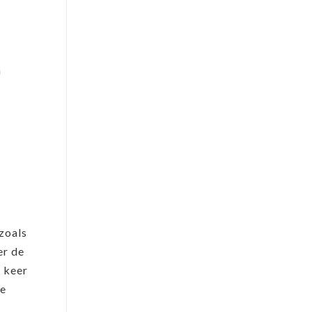
m
zoals
er de
e keer
te