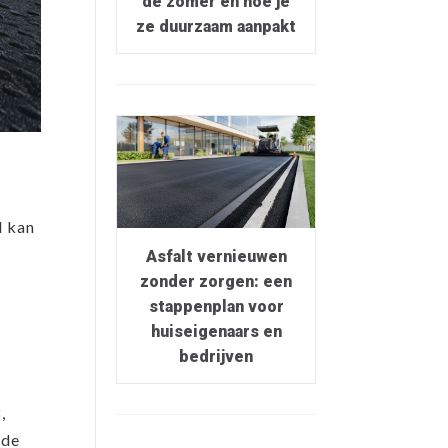
de zomer en hoe je
ze duurzaam aanpakt
d kan
Asfalt vernieuwen
zonder zorgen: een
stappenplan voor
huiseigenaars en
bedrijven
,
 de