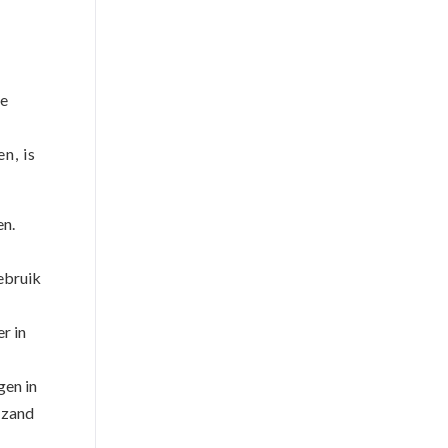
de
n, is
en.
ebruik
r in
gen in
 zand