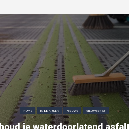
HOME
IN-DE-KIJKER
NIEUWS
NIEUWSBRIEF
oud je waterdoorlatend asfal