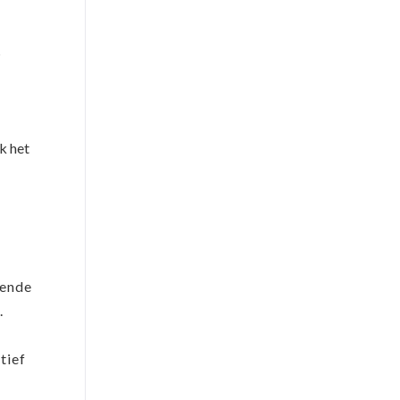
s
k het
tende
.
tief