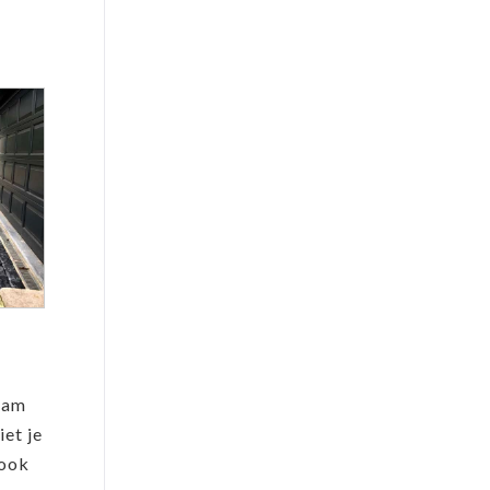
aam
iet je
 ook