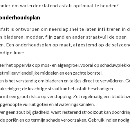
anier om waterdoorlatend asfalt optimaal te houden?
e onderhoudsplan
alt is ontworpen om neerslag snel te laten infiltreren in 
bladeren, modder, fijn zand en ander straatvuil de open
en. Een onderhoudsplan op maat, afgestemd op de seizoene
odige luxe:
eer het oppervlak op mos- en algengroei, vooral op schaduwplekk
t milieuvriendelijke middelen en een zachte borstel.
 is het verstandig om bladeren en takjes direct te verwijderen. G
kreiniger; de krachtige straal kan het asfalt beschadigen.
ormt een groot risico op verstopping. Zet regelmatig een bladblaze
opgehoopte vuil uit goten en afwateringskanalen.
ever geen zout bij gladheid, want resterend strooizout kan doordrin
e poriën en op termijn schade veroorzaken. Gebruik indien nodig