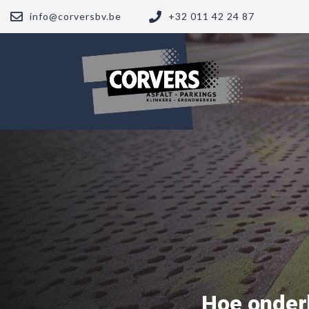
info@corversbv.be
+32 011 42 24 87
Hoe onderh