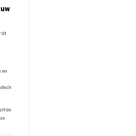
 uw
rdt
s en
adisch
zelfde
hoe