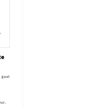
?
te
t gaat
eur,