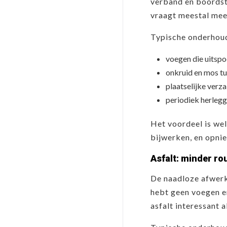
verband en boordste
vraagt meestal mee
Typische onderhoud
voegen die uitspo
onkruid en mos tu
plaatselijke verza
periodiek herlegg
Het voordeel is wel
bijwerken, en opni
Asfalt: minder rou
De naadloze afwerk
hebt geen voegen e
asfalt interessant 