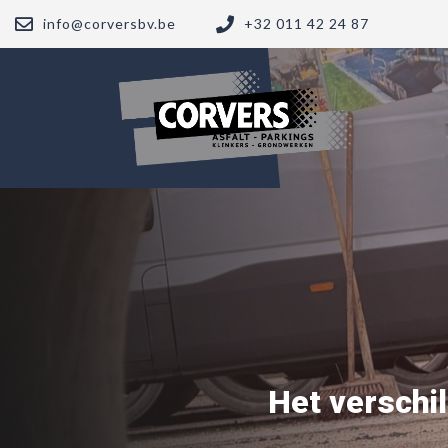
info@corversbv.be
+32 011 42 24 87
Het verschil