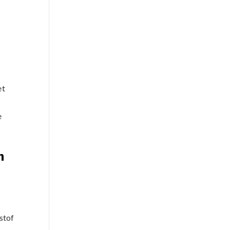
et
e
n
 stof