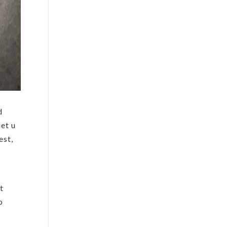
d
et u
est,
t
o