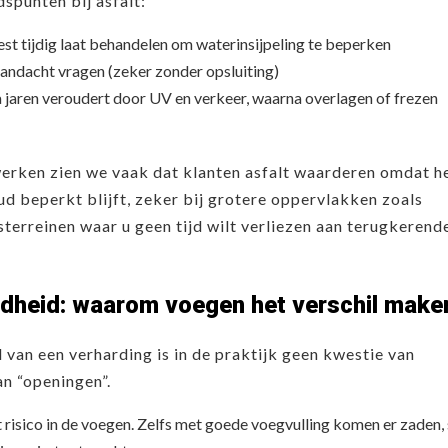
spunten bij asfalt:
best tijdig laat behandelen om waterinsijpeling te beperken
aandacht vragen (zeker zonder opsluiting)
a jaren veroudert door UV en verkeer, waarna overlagen of frezen
werken zien we vaak dat klanten asfalt waarderen omdat h
d beperkt blijft, zeker bij grotere oppervlakken zoals
sterreinen waar u geen tijd wilt verliezen aan terugkerend
dheid: waarom voegen het verschil make
van een verharding is in de praktijk geen kwestie van
an “openingen”.
et risico in de voegen. Zelfs met goede voegvulling komen er zaden,