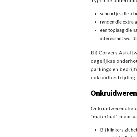
Typische onderhoud
scheurtjes die u 
randen die extra 
een toplaag die n
interessant wordt
Bij Corvers Asfalt
dagelijkse onderhou
parkings en bedrijf
onkruidbestrijding.
Onkruidweren
Onkruidwerendheid 
“materiaal”, maar v
Bij klinkers zit h