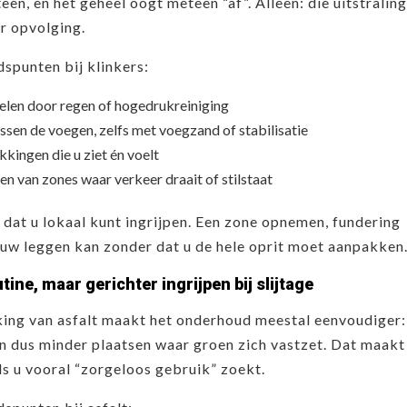
en, en het geheel oogt meteen “af”. Alleen: die uitstraling
r opvolging.
spunten bij klinkers:
elen door regen of hogedrukreiniging
ssen de voegen, zelfs met voegzand of stabilisatie
kkingen die u ziet én voelt
en van zones waar verkeer draait of stilstaat
 dat u lokaal kunt ingrijpen. Een zone opnemen, fundering
euw leggen kan zonder dat u de hele oprit moet aanpakken
tine, maar gerichter ingrijpen bij slijtage
ing van asfalt maakt het onderhoud meestal eenvoudiger:
n dus minder plaatsen waar groen zich vastzet. Dat maakt
als u vooral “zorgeloos gebruik” zoekt.