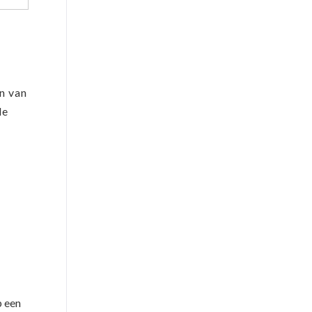
en van
de
p een