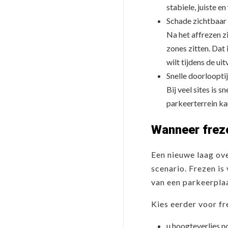
stabiele, juiste e
Schade zichtbaa
Na het affrezen z
zones zitten. Dat
wilt tijdens de uit
Snelle doorloopti
Bij veel sites is 
parkeerterrein ka
Wanneer freze
Een nieuwe laag ove
scenario. Frezen is
van een parkeerplaa
Kies eerder voor f
u hoogteverlies n