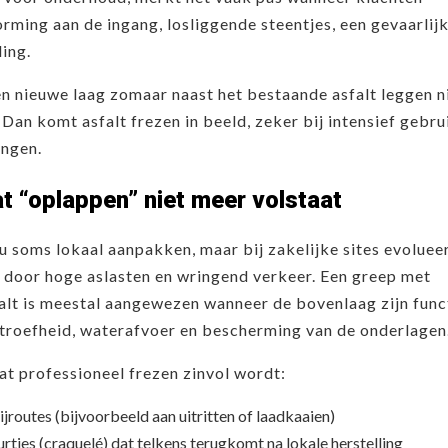
rming aan de ingang, losliggende steentjes, een gevaarlij
ling.
 een nieuwe laag zomaar naast het bestaande asfalt leggen n
. Dan komt asfalt frezen in beeld, zeker bij intensief gebru
ingen.
at “oplappen” niet meer volstaat
u soms lokaal aanpakken, maar bij zakelijke sites evoluee
r door hoge aslasten en wringend verkeer. Een greep met
alt is meestal aangewezen wanneer de bovenlaag zijn func
 stroefheid, waterafvoer en bescherming van de onderlagen
t professioneel frezen zinvol wordt:
jroutes (bijvoorbeeld aan uitritten of laadkaaien)
rtjes (craquelé) dat telkens terugkomt na lokale herstelling