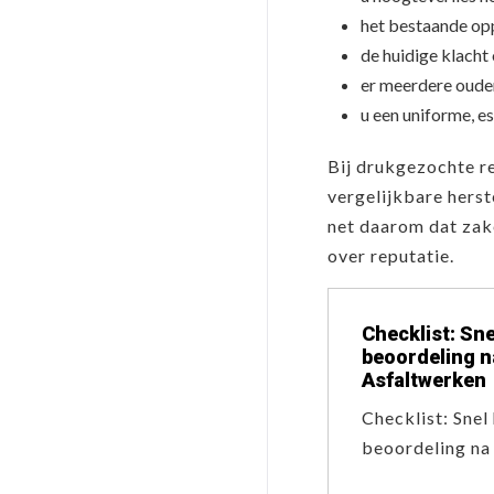
het bestaande opp
de huidige klacht 
er meerdere ouder
u een uniforme, e
Bij drukgezochte re
vergelijkbare herst
net daarom dat zake
over reputatie.
Checklist: Sne
beoordeling n
Asfaltwerken
Checklist: Snel
beoordeling n