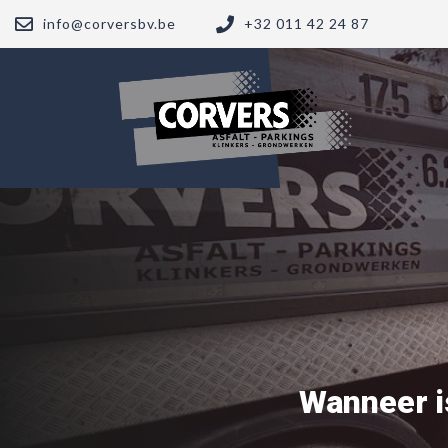
info@corversbv.be
+32 011 42 24 87
Wanneer i