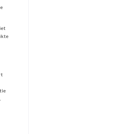
ke
iet
ikte
rt
tie
.