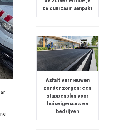
de zomer en hoe je
ze duurzaam aanpakt
Asfalt vernieuwen
zonder zorgen: een
aar
stappenplan voor
huiseigenaars en
bedrijven
one