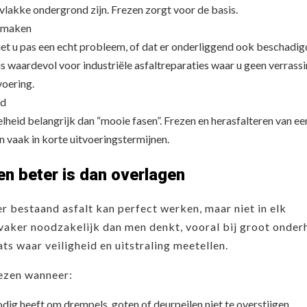
n vlakke ondergrond zijn. Frezen zorgt voor de basis.
r maken
iet u pas een echt probleem, of dat er onderliggend ook beschadi
 is waardevol voor industriële asfaltreparaties waar u geen verrass
voering.
jd
snelheid belangrijk dan “mooie fasen”. Frezen en herasfalteren van ee
n vaak in korte uitvoeringstermijnen.
n beter is dan overlagen
r bestaand asfalt kan perfect werken, maar niet in elk
 vaker noodzakelijk dan men denkt, vooral bij groot onde
ts waar veiligheid en uitstraling meetellen.
rezen wanneer:
odig heeft om drempels, goten of deurpeilen niet te overstijgen