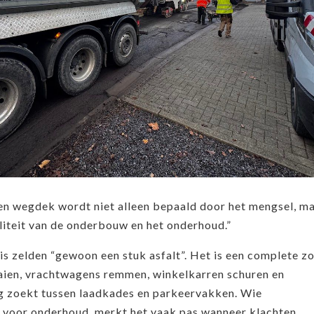
een wegdek wordt niet alleen bepaald door het mengsel, m
liteit van de onderbouw en het onderhoud.”
 is zelden “gewoon een stuk asfalt”. Het is een complete z
aien, vrachtwagens remmen, winkelkarren schuren en
g zoekt tussen laadkades en parkeervakken. Wie
s voor onderhoud, merkt het vaak pas wanneer klachten