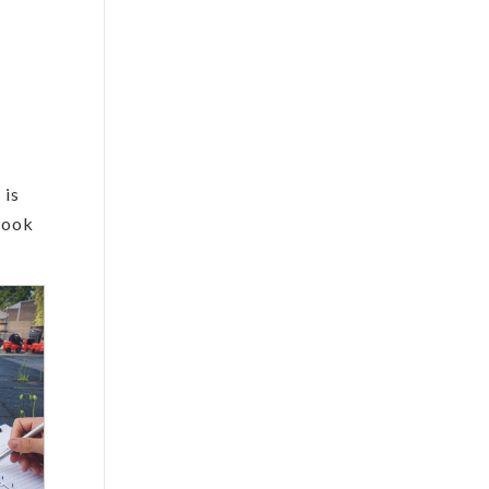
 is
 ook